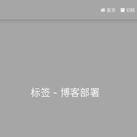
首页
归档
标签 - 博客部署
_